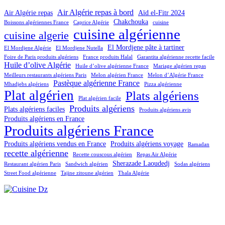
Air Algérie repas à bord
Air Algérie repas
Aïd el-Fitr 2024
Chakchouka
Boissons algériennes France
Caprice Algérie
cuisine
cuisine algérienne
cuisine algerie
El Mordjene pâte à tartiner
El Mordjene Algérie
El Mordjene Nutella
Foire de Paris produits algériens
France produits Halal
Garantita algérienne recette facile
Huile d’olive Algérie
Huile d’olive algérienne France
Mariage algérien repas
Meilleurs restaurants algériens Paris
Melon algérien France
Melon d’Algérie France
Pastèque algérienne France
Mhadjebs algériens
Pizza algérienne
Plat algérien
Plats algériens
Plat algérien facile
Produits algériens
Plats algériens faciles
Produits algériens avis
Produits algériens en France
Produits algériens France
Produits algériens vendus en France
Produits algériens voyage
Ramadan
recette algérienne
Recette couscous algérien
Repas Air Algérie
Sherazade Laoudedj
Restaurant algérien Paris
Sandwich algérien
Sodas algériens
Street Food algérienne
Tajine zitoune algérien
Thala Algérie