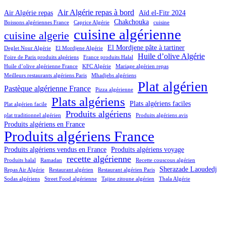
Air Algérie repas à bord
Air Algérie repas
Aïd el-Fitr 2024
Chakchouka
Boissons algériennes France
Caprice Algérie
cuisine
cuisine algérienne
cuisine algerie
El Mordjene pâte à tartiner
Deglet Nour Algérie
El Mordjene Algérie
Huile d’olive Algérie
Foire de Paris produits algériens
France produits Halal
Huile d’olive algérienne France
KFC Algérie
Mariage algérien repas
Meilleurs restaurants algériens Paris
Mhadjebs algériens
Plat algérien
Pastèque algérienne France
Pizza algérienne
Plats algériens
Plats algériens faciles
Plat algérien facile
Produits algériens
plat traditionnel algérien
Produits algériens avis
Produits algériens en France
Produits algériens France
Produits algériens vendus en France
Produits algériens voyage
recette algérienne
Produits halal
Ramadan
Recette couscous algérien
Sherazade Laoudedj
Repas Air Algérie
Restaurant algérien
Restaurant algérien Paris
Sodas algériens
Street Food algérienne
Tajine zitoune algérien
Thala Algérie