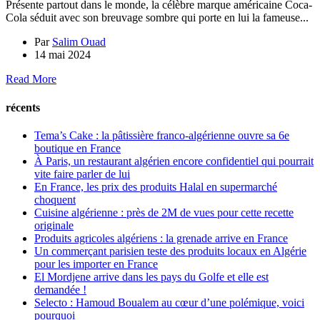
Présente partout dans le monde, la célèbre marque américaine Coca-
Cola séduit avec son breuvage sombre qui porte en lui la fameuse...
Par
Salim Ouad
14 mai 2024
Read More
récents
Tema’s Cake : la pâtissière franco-algérienne ouvre sa 6e
boutique en France
À Paris, un restaurant algérien encore confidentiel qui pourrait
vite faire parler de lui
En France, les prix des produits Halal en supermarché
choquent
Cuisine algérienne : près de 2M de vues pour cette recette
originale
Produits agricoles algériens : la grenade arrive en France
Un commerçant parisien teste des produits locaux en Algérie
pour les importer en France
El Mordjene arrive dans les pays du Golfe et elle est
demandée !
Selecto : Hamoud Boualem au cœur d’une polémique, voici
pourquoi