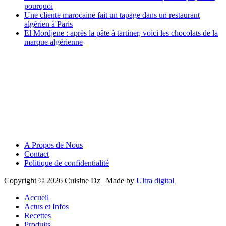
pourquoi
Une cliente marocaine fait un tapage dans un restaurant
algérien à Paris
El Mordjene : après la pâte à tartiner, voici les chocolats de la
marque algérienne
A Propos de Nous
Contact
Politique de confidentialité
Copyright © 2026 Cuisine Dz | Made by
Ultra digital
Accueil
Actus et Infos
Recettes
Produits