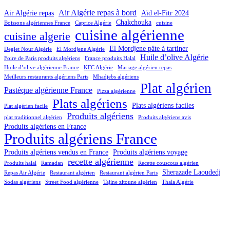
Air Algérie repas à bord
Air Algérie repas
Aïd el-Fitr 2024
Chakchouka
Boissons algériennes France
Caprice Algérie
cuisine
cuisine algérienne
cuisine algerie
El Mordjene pâte à tartiner
Deglet Nour Algérie
El Mordjene Algérie
Huile d’olive Algérie
Foire de Paris produits algériens
France produits Halal
Huile d’olive algérienne France
KFC Algérie
Mariage algérien repas
Meilleurs restaurants algériens Paris
Mhadjebs algériens
Plat algérien
Pastèque algérienne France
Pizza algérienne
Plats algériens
Plats algériens faciles
Plat algérien facile
Produits algériens
plat traditionnel algérien
Produits algériens avis
Produits algériens en France
Produits algériens France
Produits algériens vendus en France
Produits algériens voyage
recette algérienne
Produits halal
Ramadan
Recette couscous algérien
Sherazade Laoudedj
Repas Air Algérie
Restaurant algérien
Restaurant algérien Paris
Sodas algériens
Street Food algérienne
Tajine zitoune algérien
Thala Algérie