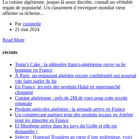
La cuisine algérienne, jusque-là assez discrète, connaît un véritable
regain de popularité. Un classement d’envergure mondial vient
affirmer sa richesse...
Par
cuisinedz
21 mai 2024
Read More
récents
Tema’s Cake : la pâtissière franco-algérienne ouvre sa 6e
boutique en France
À Paris, un restaurant algérien encore confidentiel qui pourrait
vite faire parler de lui
En France, les prix des produits Halal en supermarché
choquent
Cuisine algérienne : près de 2M de vues pour cette recette
originale
Produits agricoles algériens : la grenade arrive en France
Un commerçant parisien teste des produits locaux en Algérie
pour les importer en France
El Mordjene arrive dans les pays du Golfe et elle est
demandée !
Selecto : Hamoud Boualem au cœur d’une polémique, voici