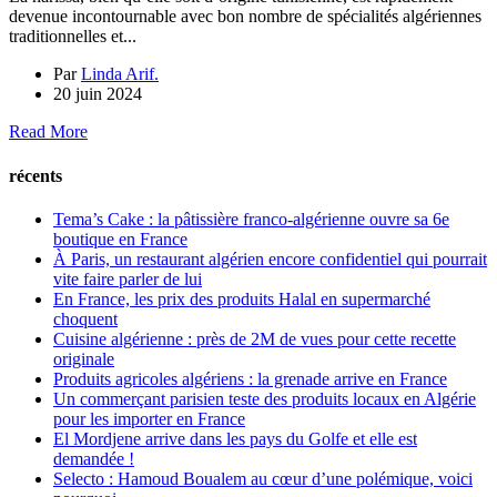
devenue incontournable avec bon nombre de spécialités algériennes
traditionnelles et...
Par
Linda Arif.
20 juin 2024
Read More
récents
Tema’s Cake : la pâtissière franco-algérienne ouvre sa 6e
boutique en France
À Paris, un restaurant algérien encore confidentiel qui pourrait
vite faire parler de lui
En France, les prix des produits Halal en supermarché
choquent
Cuisine algérienne : près de 2M de vues pour cette recette
originale
Produits agricoles algériens : la grenade arrive en France
Un commerçant parisien teste des produits locaux en Algérie
pour les importer en France
El Mordjene arrive dans les pays du Golfe et elle est
demandée !
Selecto : Hamoud Boualem au cœur d’une polémique, voici