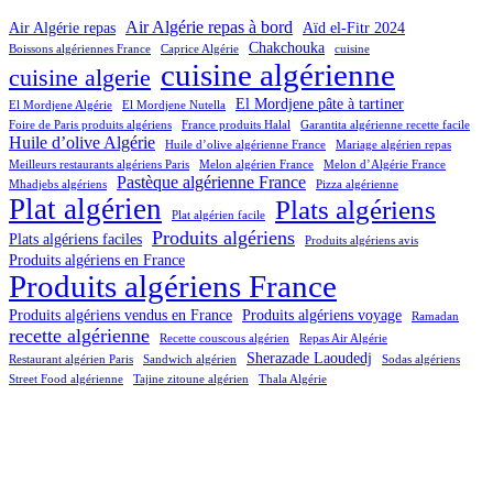
Air Algérie repas à bord
Air Algérie repas
Aïd el-Fitr 2024
Chakchouka
Boissons algériennes France
Caprice Algérie
cuisine
cuisine algérienne
cuisine algerie
El Mordjene pâte à tartiner
El Mordjene Algérie
El Mordjene Nutella
Foire de Paris produits algériens
France produits Halal
Garantita algérienne recette facile
Huile d’olive Algérie
Huile d’olive algérienne France
Mariage algérien repas
Meilleurs restaurants algériens Paris
Melon algérien France
Melon d’Algérie France
Pastèque algérienne France
Mhadjebs algériens
Pizza algérienne
Plat algérien
Plats algériens
Plat algérien facile
Produits algériens
Plats algériens faciles
Produits algériens avis
Produits algériens en France
Produits algériens France
Produits algériens vendus en France
Produits algériens voyage
Ramadan
recette algérienne
Recette couscous algérien
Repas Air Algérie
Sherazade Laoudedj
Restaurant algérien Paris
Sandwich algérien
Sodas algériens
Street Food algérienne
Tajine zitoune algérien
Thala Algérie