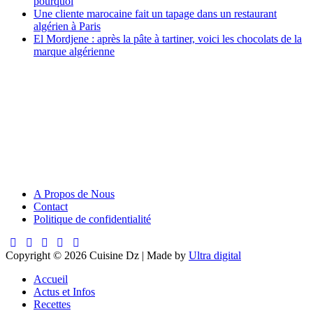
pourquoi
Une cliente marocaine fait un tapage dans un restaurant
algérien à Paris
El Mordjene : après la pâte à tartiner, voici les chocolats de la
marque algérienne
A Propos de Nous
Contact
Politique de confidentialité
Copyright © 2026 Cuisine Dz | Made by
Ultra digital
Accueil
Actus et Infos
Recettes