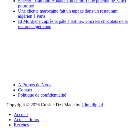
Selecto : Hamoud Boualem au cœur d’une polémique, voici
pourquoi
Une cliente marocaine fait un tapage dans un restaurant
algérien à Paris
El Mordjene : après la pâte à tartiner, voici les chocolats de la
marque algérienne
A Propos de Nous
Contact
Politique de confidentialité
Copyright © 2026 Cuisine Dz | Made by
Ultra digital
Accueil
Actus et Infos
Recettes