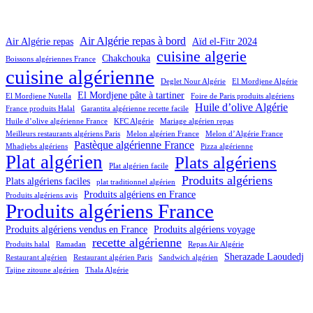
Air Algérie repas à bord
Air Algérie repas
Aïd el-Fitr 2024
cuisine algerie
Chakchouka
Boissons algériennes France
cuisine algérienne
Deglet Nour Algérie
El Mordjene Algérie
El Mordjene pâte à tartiner
El Mordjene Nutella
Foire de Paris produits algériens
Huile d’olive Algérie
France produits Halal
Garantita algérienne recette facile
Huile d’olive algérienne France
KFC Algérie
Mariage algérien repas
Meilleurs restaurants algériens Paris
Melon algérien France
Melon d’Algérie France
Pastèque algérienne France
Mhadjebs algériens
Pizza algérienne
Plat algérien
Plats algériens
Plat algérien facile
Produits algériens
Plats algériens faciles
plat traditionnel algérien
Produits algériens en France
Produits algériens avis
Produits algériens France
Produits algériens vendus en France
Produits algériens voyage
recette algérienne
Produits halal
Ramadan
Repas Air Algérie
Sherazade Laoudedj
Restaurant algérien
Restaurant algérien Paris
Sandwich algérien
Tajine zitoune algérien
Thala Algérie