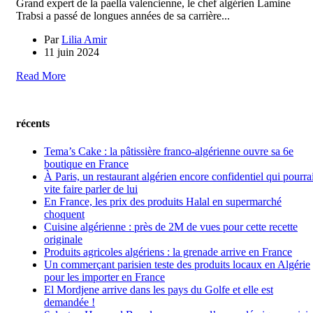
Grand expert de la paella valencienne, le chef algérien Lamine
Trabsi a passé de longues années de sa carrière...
Par
Lilia Amir
11 juin 2024
Read More
récents
Tema’s Cake : la pâtissière franco-algérienne ouvre sa 6e
boutique en France
À Paris, un restaurant algérien encore confidentiel qui pourrai
vite faire parler de lui
En France, les prix des produits Halal en supermarché
choquent
Cuisine algérienne : près de 2M de vues pour cette recette
originale
Produits agricoles algériens : la grenade arrive en France
Un commerçant parisien teste des produits locaux en Algérie
pour les importer en France
El Mordjene arrive dans les pays du Golfe et elle est
demandée !