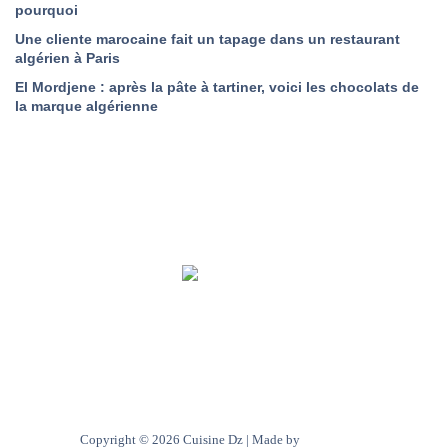
pourquoi
Une cliente marocaine fait un tapage dans un restaurant
algérien à Paris
El Mordjene : après la pâte à tartiner, voici les chocolats de
la marque algérienne
A Propos de Nous
Contact
Politique de confidentialité
Copyright © 2026 Cuisine Dz | Made by
Ultra digital