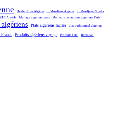
ienne
Deglet Nour Algérie
El Mordjene Algérie
El Mordjene Nutella
KFC Algérie
Mariage algérien repas
Meilleurs restaurants algériens Paris
 algériens
Plats algériens faciles
plat traditionnel algérien
n France
Produits algériens voyage
Produits halal
Ramadan