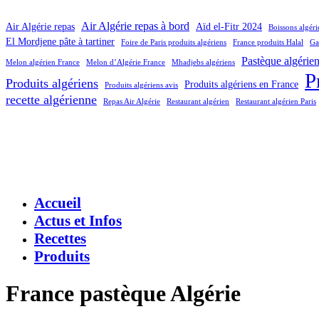
Air Algérie repas à bord
Air Algérie repas
Aïd el-Fitr 2024
Boissons algér
El Mordjene pâte à tartiner
Foire de Paris produits algériens
France produits Halal
Ga
Pastèque algérie
Melon algérien France
Melon d’Algérie France
Mhadjebs algériens
P
Produits algériens
Produits algériens en France
Produits algériens avis
recette algérienne
Repas Air Algérie
Restaurant algérien
Restaurant algérien Paris
Accueil
Actus et Infos
Recettes
Produits
France pastèque Algérie