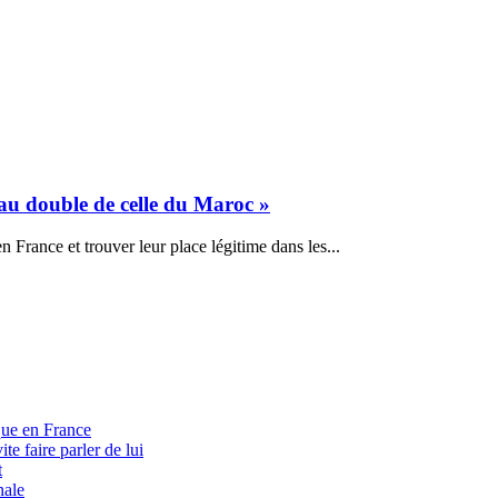
’au double de celle du Maroc »
n France et trouver leur place légitime dans les...
que en France
te faire parler de lui
t
nale