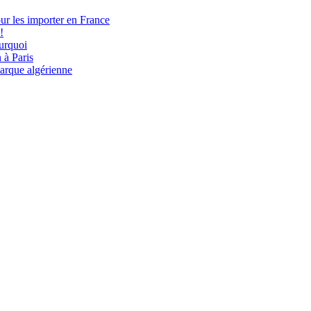
ur les importer en France
!
urquoi
 à Paris
 marque algérienne