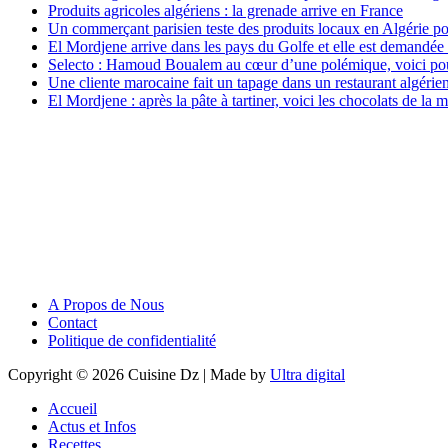
Produits agricoles algériens : la grenade arrive en France
Un commerçant parisien teste des produits locaux en Algérie po
El Mordjene arrive dans les pays du Golfe et elle est demandée 
Selecto : Hamoud Boualem au cœur d’une polémique, voici po
Une cliente marocaine fait un tapage dans un restaurant algérien
El Mordjene : après la pâte à tartiner, voici les chocolats de la
A Propos de Nous
Contact
Politique de confidentialité
Copyright © 2026 Cuisine Dz | Made by
Ultra digital
Accueil
Actus et Infos
Recettes