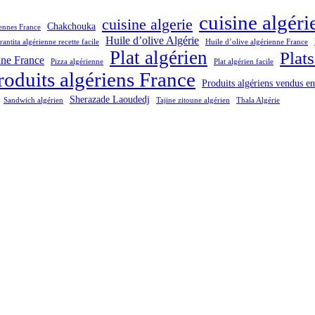
cuisine algér
cuisine algerie
Chakchouka
iennes France
Huile d’olive Algérie
rantita algérienne recette facile
Huile d’olive algérienne France
Plat algérien
Plats
nne France
Pizza algérienne
Plat algérien facile
roduits algériens France
Produits algériens vendus e
Sherazade Laoudedj
Sandwich algérien
Tajine zitoune algérien
Thala Algérie