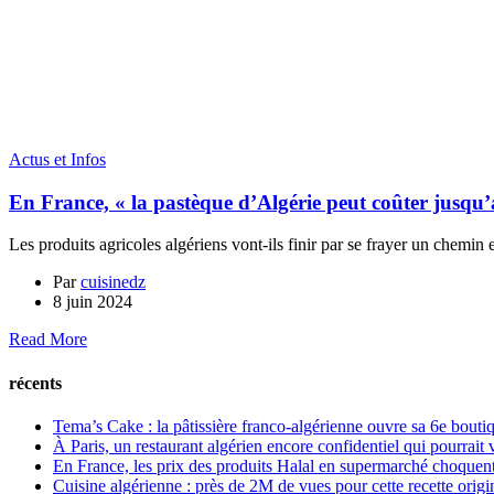
Actus et Infos
En France, « la pastèque d’Algérie peut coûter jusqu
Les produits agricoles algériens vont-ils finir par se frayer un chemin e
Par
cuisinedz
8 juin 2024
Read More
récents
Tema’s Cake : la pâtissière franco-algérienne ouvre sa 6e bouti
À Paris, un restaurant algérien encore confidentiel qui pourrait vi
En France, les prix des produits Halal en supermarché choquen
Cuisine algérienne : près de 2M de vues pour cette recette origi