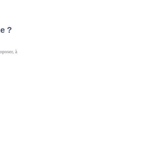
ie ?
oposer, à