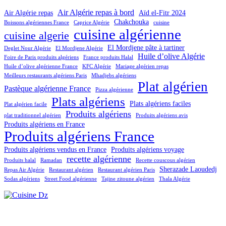
Air Algérie repas à bord
Air Algérie repas
Aïd el-Fitr 2024
Chakchouka
Boissons algériennes France
Caprice Algérie
cuisine
cuisine algérienne
cuisine algerie
El Mordjene pâte à tartiner
Deglet Nour Algérie
El Mordjene Algérie
Huile d’olive Algérie
Foire de Paris produits algériens
France produits Halal
Huile d’olive algérienne France
KFC Algérie
Mariage algérien repas
Meilleurs restaurants algériens Paris
Mhadjebs algériens
Plat algérien
Pastèque algérienne France
Pizza algérienne
Plats algériens
Plats algériens faciles
Plat algérien facile
Produits algériens
plat traditionnel algérien
Produits algériens avis
Produits algériens en France
Produits algériens France
Produits algériens vendus en France
Produits algériens voyage
recette algérienne
Produits halal
Ramadan
Recette couscous algérien
Sherazade Laoudedj
Repas Air Algérie
Restaurant algérien
Restaurant algérien Paris
Sodas algériens
Street Food algérienne
Tajine zitoune algérien
Thala Algérie