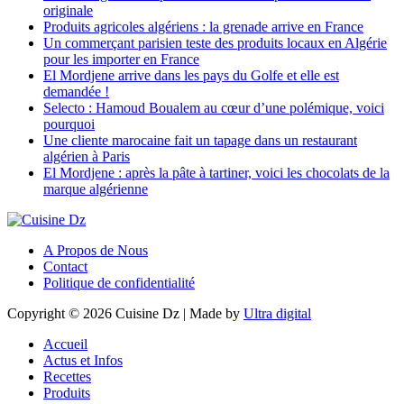
originale
Produits agricoles algériens : la grenade arrive en France
Un commerçant parisien teste des produits locaux en Algérie
pour les importer en France
El Mordjene arrive dans les pays du Golfe et elle est
demandée !
Selecto : Hamoud Boualem au cœur d’une polémique, voici
pourquoi
Une cliente marocaine fait un tapage dans un restaurant
algérien à Paris
El Mordjene : après la pâte à tartiner, voici les chocolats de la
marque algérienne
A Propos de Nous
Contact
Politique de confidentialité
Copyright © 2026 Cuisine Dz | Made by
Ultra digital
Accueil
Actus et Infos
Recettes
Produits