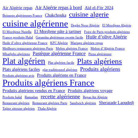
Air Algérie repas à bord
Air Algérie repas
Aïd el-Fitr 2024
cuisine algerie
Chakchouka
Boissons algériennes France
cuisine algérienne
Deglet Nour Algérie
El Mordjene Algérie
El Mordjene pâte à tartiner
El Mordjene Nutella
Foire de Paris produits algériens
Huile d’olive Algérie
France produits Halal
Garantita algérienne recette facile
Huile d’olive algérienne France
KFC Algérie
Mariage algérien repas
Meilleurs restaurants algériens Paris
Melon algérien France
Melon d’Algérie France
Pastèque algérienne France
Mhadjebs algériens
Pizza algérienne
Plat algérien
Plats algériens
Plat algérien facile
Produits algériens
Plats algériens faciles
plat traditionnel algérien
Produits algériens en France
Produits algériens avis
Produits algériens France
Produits algériens vendus en France
Produits algériens voyage
recette algérienne
Produits halal
Ramadan
Repas Air Algérie
Sherazade Laoudedj
Restaurant algérien
Restaurant algérien Paris
Sandwich algérien
Tajine zitoune algérien
Thala Algérie