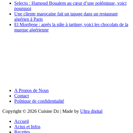
Selecto : Hamoud Boualem au cœur d’une polémique, voici
pourquoi
Une cliente marocaine fait un tapage dans un restaurant
algérien à Paris
El Mordjene : après la pâte à tartiner, voici les chocolats de la
marque algérienne
A Propos de Nous
Contact
Politique de confidentialité
Copyright © 2026 Cuisine Dz | Made by
Ultra digital
Accueil
Actus et Infos
Recettes