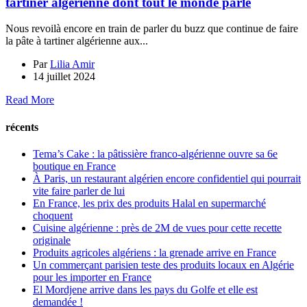
tartiner algérienne dont tout le monde parle
Nous revoilà encore en train de parler du buzz que continue de faire
la pâte à tartiner algérienne aux...
Par
Lilia Amir
14 juillet 2024
Read More
récents
Tema’s Cake : la pâtissière franco-algérienne ouvre sa 6e
boutique en France
À Paris, un restaurant algérien encore confidentiel qui pourrait
vite faire parler de lui
En France, les prix des produits Halal en supermarché
choquent
Cuisine algérienne : près de 2M de vues pour cette recette
originale
Produits agricoles algériens : la grenade arrive en France
Un commerçant parisien teste des produits locaux en Algérie
pour les importer en France
El Mordjene arrive dans les pays du Golfe et elle est
demandée !