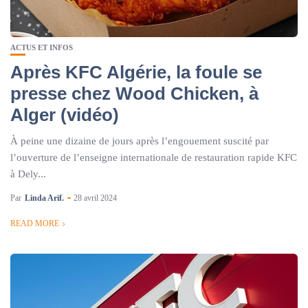
ACTUS ET INFOS
Après KFC Algérie, la foule se
presse chez Wood Chicken, à
Alger (vidéo)
À peine une dizaine de jours après l’engouement suscité par
l’ouverture de l’enseigne internationale de restauration rapide KFC
à Dely...
Par
Linda Arif.
28 avril 2024
READ MORE