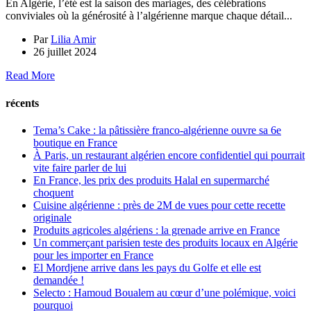
En Algérie, l’été est la saison des mariages, des célébrations
conviviales où la générosité à l’algérienne marque chaque détail...
Par
Lilia Amir
26 juillet 2024
Read More
récents
Tema’s Cake : la pâtissière franco-algérienne ouvre sa 6e
boutique en France
À Paris, un restaurant algérien encore confidentiel qui pourrait
vite faire parler de lui
En France, les prix des produits Halal en supermarché
choquent
Cuisine algérienne : près de 2M de vues pour cette recette
originale
Produits agricoles algériens : la grenade arrive en France
Un commerçant parisien teste des produits locaux en Algérie
pour les importer en France
El Mordjene arrive dans les pays du Golfe et elle est
demandée !
Selecto : Hamoud Boualem au cœur d’une polémique, voici
pourquoi