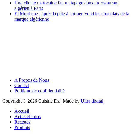
Une cliente marocaine fait un tapage dans un restaurant
algérien à Paris
El Mordjene : après la pâte à tartiner, voici les chocolats de la
marque algérienne
A Propos de Nous
Contact
Politique de confidentialité
Copyright © 2026 Cuisine Dz | Made by
Ultra digital
Accueil
Actus et Infos
Recettes
Produits