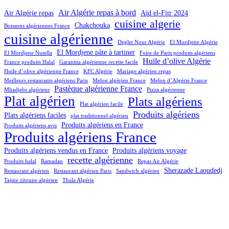
Air Algérie repas à bord
Air Algérie repas
Aïd el-Fitr 2024
cuisine algerie
Chakchouka
Boissons algériennes France
cuisine algérienne
Deglet Nour Algérie
El Mordjene Algérie
El Mordjene pâte à tartiner
El Mordjene Nutella
Foire de Paris produits algériens
Huile d’olive Algérie
France produits Halal
Garantita algérienne recette facile
Huile d’olive algérienne France
KFC Algérie
Mariage algérien repas
Meilleurs restaurants algériens Paris
Melon algérien France
Melon d’Algérie France
Pastèque algérienne France
Mhadjebs algériens
Pizza algérienne
Plat algérien
Plats algériens
Plat algérien facile
Produits algériens
Plats algériens faciles
plat traditionnel algérien
Produits algériens en France
Produits algériens avis
Produits algériens France
Produits algériens vendus en France
Produits algériens voyage
recette algérienne
Produits halal
Ramadan
Repas Air Algérie
Sherazade Laoudedj
Restaurant algérien
Restaurant algérien Paris
Sandwich algérien
Tajine zitoune algérien
Thala Algérie