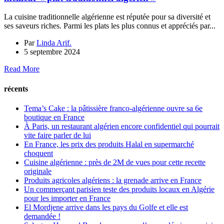
La cuisine traditionnelle algérienne est réputée pour sa diversité et
ses saveurs riches. Parmi les plats les plus connus et appréciés par...
Par
Linda Arif.
5 septembre 2024
Read More
récents
Tema’s Cake : la pâtissière franco-algérienne ouvre sa 6e
boutique en France
À Paris, un restaurant algérien encore confidentiel qui pourrait
vite faire parler de lui
En France, les prix des produits Halal en supermarché
choquent
Cuisine algérienne : près de 2M de vues pour cette recette
originale
Produits agricoles algériens : la grenade arrive en France
Un commerçant parisien teste des produits locaux en Algérie
pour les importer en France
El Mordjene arrive dans les pays du Golfe et elle est
demandée !