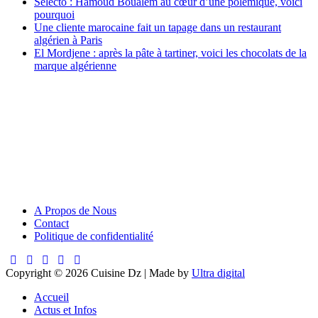
Selecto : Hamoud Boualem au cœur d’une polémique, voici
pourquoi
Une cliente marocaine fait un tapage dans un restaurant
algérien à Paris
El Mordjene : après la pâte à tartiner, voici les chocolats de la
marque algérienne
A Propos de Nous
Contact
Politique de confidentialité
Copyright © 2026 Cuisine Dz | Made by
Ultra digital
Accueil
Actus et Infos