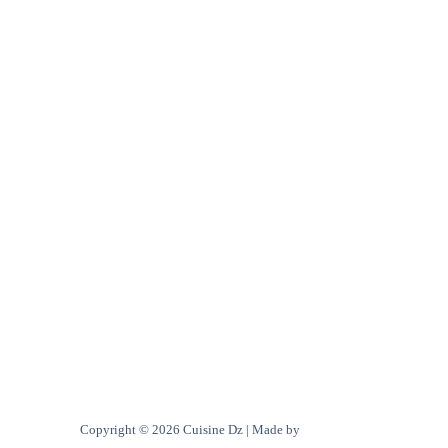
A Propos de Nous
Contact
Politique de confidentialité
Copyright © 2026 Cuisine Dz | Made by
Ultra digital