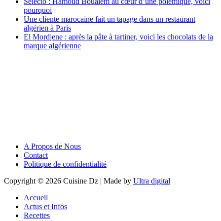
Selecto : Hamoud Boualem au cœur d’une polémique, voici
pourquoi
Une cliente marocaine fait un tapage dans un restaurant
algérien à Paris
El Mordjene : après la pâte à tartiner, voici les chocolats de la
marque algérienne
A Propos de Nous
Contact
Politique de confidentialité
Copyright © 2026 Cuisine Dz | Made by
Ultra digital
Accueil
Actus et Infos
Recettes