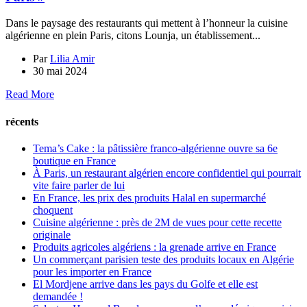
Dans le paysage des restaurants qui mettent à l’honneur la cuisine
algérienne en plein Paris, citons Lounja, un établissement...
Par
Lilia Amir
30 mai 2024
Read More
récents
Tema’s Cake : la pâtissière franco-algérienne ouvre sa 6e
boutique en France
À Paris, un restaurant algérien encore confidentiel qui pourrait
vite faire parler de lui
En France, les prix des produits Halal en supermarché
choquent
Cuisine algérienne : près de 2M de vues pour cette recette
originale
Produits agricoles algériens : la grenade arrive en France
Un commerçant parisien teste des produits locaux en Algérie
pour les importer en France
El Mordjene arrive dans les pays du Golfe et elle est
demandée !