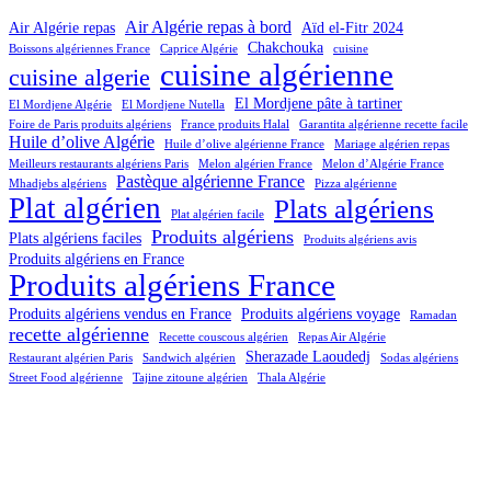
Air Algérie repas à bord
Air Algérie repas
Aïd el-Fitr 2024
Chakchouka
Boissons algériennes France
Caprice Algérie
cuisine
cuisine algérienne
cuisine algerie
El Mordjene pâte à tartiner
El Mordjene Algérie
El Mordjene Nutella
Foire de Paris produits algériens
France produits Halal
Garantita algérienne recette facile
Huile d’olive Algérie
Huile d’olive algérienne France
Mariage algérien repas
Meilleurs restaurants algériens Paris
Melon algérien France
Melon d’Algérie France
Pastèque algérienne France
Mhadjebs algériens
Pizza algérienne
Plat algérien
Plats algériens
Plat algérien facile
Produits algériens
Plats algériens faciles
Produits algériens avis
Produits algériens en France
Produits algériens France
Produits algériens vendus en France
Produits algériens voyage
Ramadan
recette algérienne
Recette couscous algérien
Repas Air Algérie
Sherazade Laoudedj
Restaurant algérien Paris
Sandwich algérien
Sodas algériens
Street Food algérienne
Tajine zitoune algérien
Thala Algérie