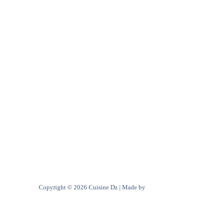
A Propos de Nous
Contact
Politique de confidentialité
Copyright © 2026 Cuisine Dz | Made by
Ultra digital