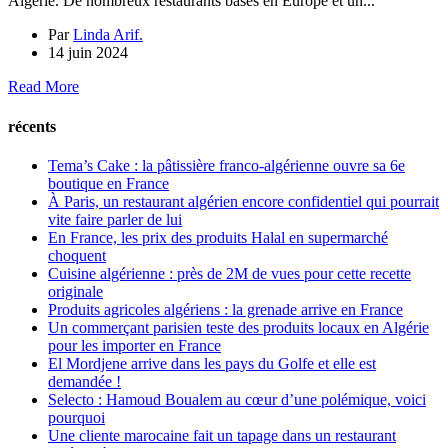
Algérie. De nombreux restaurants basés en Europe et un...
Par
Linda Arif.
14 juin 2024
Read More
récents
Tema’s Cake : la pâtissière franco-algérienne ouvre sa 6e
boutique en France
À Paris, un restaurant algérien encore confidentiel qui pourrait
vite faire parler de lui
En France, les prix des produits Halal en supermarché
choquent
Cuisine algérienne : près de 2M de vues pour cette recette
originale
Produits agricoles algériens : la grenade arrive en France
Un commerçant parisien teste des produits locaux en Algérie
pour les importer en France
El Mordjene arrive dans les pays du Golfe et elle est
demandée !
Selecto : Hamoud Boualem au cœur d’une polémique, voici
pourquoi
Une cliente marocaine fait un tapage dans un restaurant