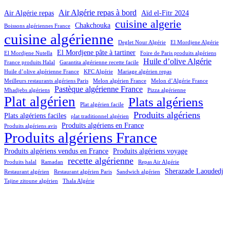
Air Algérie repas à bord
Air Algérie repas
Aïd el-Fitr 2024
cuisine algerie
Chakchouka
Boissons algériennes France
cuisine algérienne
Deglet Nour Algérie
El Mordjene Algérie
El Mordjene pâte à tartiner
El Mordjene Nutella
Foire de Paris produits algériens
Huile d’olive Algérie
France produits Halal
Garantita algérienne recette facile
Huile d’olive algérienne France
KFC Algérie
Mariage algérien repas
Meilleurs restaurants algériens Paris
Melon algérien France
Melon d’Algérie France
Pastèque algérienne France
Mhadjebs algériens
Pizza algérienne
Plat algérien
Plats algériens
Plat algérien facile
Produits algériens
Plats algériens faciles
plat traditionnel algérien
Produits algériens en France
Produits algériens avis
Produits algériens France
Produits algériens vendus en France
Produits algériens voyage
recette algérienne
Produits halal
Ramadan
Repas Air Algérie
Sherazade Laoudedj
Restaurant algérien
Restaurant algérien Paris
Sandwich algérien
Tajine zitoune algérien
Thala Algérie