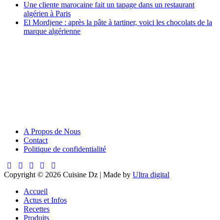
Une cliente marocaine fait un tapage dans un restaurant
algérien à Paris
El Mordjene : après la pâte à tartiner, voici les chocolats de la
marque algérienne
A Propos de Nous
Contact
Politique de confidentialité
Copyright © 2026 Cuisine Dz | Made by
Ultra digital
Accueil
Actus et Infos
Recettes
Produits