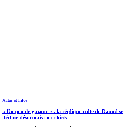
Actus et Infos
« Un peu de gazouz » : la réplique culte de Daoud se
décline désormais en t-shirts