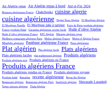
Air Algérie repas à bord
Air Algérie repas
Aïd el-Fitr 2024
cuisine algerie
Chakchouka
Boissons algériennes France
cuisine algérienne
Deglet Nour Algérie
El Mordjene Algérie
El Mordjene pâte à tartiner
El Mordjene Nutella
Foire de Paris produits algériens
Huile d’olive Algérie
France produits Halal
Garantita algérienne recette facile
Huile d’olive algérienne France
KFC Algérie
Mariage algérien repas
Meilleurs restaurants algériens Paris
Melon algérien France
Melon d’Algérie France
Pastèque algérienne France
Mhadjebs algériens
Pizza algérienne
Plat algérien
Plats algériens
Plat algérien facile
Produits algériens
Plats algériens faciles
plat traditionnel algérien
Produits algériens en France
Produits algériens avis
Produits algériens France
Produits algériens vendus en France
Produits algériens voyage
recette algérienne
Produits halal
Ramadan
Repas Air Algérie
Sherazade Laoudedj
Restaurant algérien
Restaurant algérien Paris
Sandwich algérien
Tajine zitoune algérien
Thala Algérie