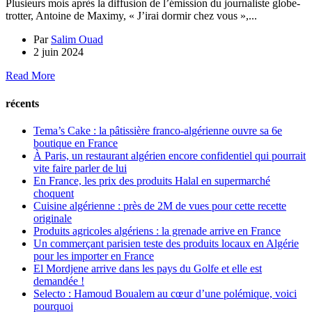
Plusieurs mois après la diffusion de l’émission du journaliste globe-
trotter, Antoine de Maximy, « J’irai dormir chez vous »,...
Par
Salim Ouad
2 juin 2024
Read More
récents
Tema’s Cake : la pâtissière franco-algérienne ouvre sa 6e
boutique en France
À Paris, un restaurant algérien encore confidentiel qui pourrait
vite faire parler de lui
En France, les prix des produits Halal en supermarché
choquent
Cuisine algérienne : près de 2M de vues pour cette recette
originale
Produits agricoles algériens : la grenade arrive en France
Un commerçant parisien teste des produits locaux en Algérie
pour les importer en France
El Mordjene arrive dans les pays du Golfe et elle est
demandée !
Selecto : Hamoud Boualem au cœur d’une polémique, voici
pourquoi