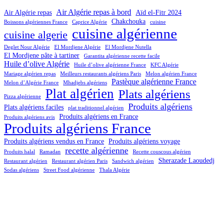
Air Algérie repas à bord
Air Algérie repas
Aïd el-Fitr 2024
Chakchouka
Boissons algériennes France
Caprice Algérie
cuisine
cuisine algérienne
cuisine algerie
Deglet Nour Algérie
El Mordjene Algérie
El Mordjene Nutella
El Mordjene pâte à tartiner
Garantita algérienne recette facile
Huile d’olive Algérie
Huile d’olive algérienne France
KFC Algérie
Mariage algérien repas
Meilleurs restaurants algériens Paris
Melon algérien France
Pastèque algérienne France
Melon d’Algérie France
Mhadjebs algériens
Plat algérien
Plats algériens
Pizza algérienne
Produits algériens
Plats algériens faciles
plat traditionnel algérien
Produits algériens en France
Produits algériens avis
Produits algériens France
Produits algériens vendus en France
Produits algériens voyage
recette algérienne
Produits halal
Ramadan
Recette couscous algérien
Sherazade Laoudedj
Restaurant algérien
Restaurant algérien Paris
Sandwich algérien
Sodas algériens
Street Food algérienne
Thala Algérie