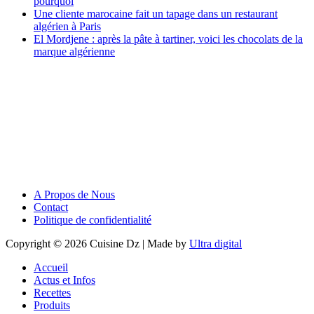
pourquoi
Une cliente marocaine fait un tapage dans un restaurant
algérien à Paris
El Mordjene : après la pâte à tartiner, voici les chocolats de la
marque algérienne
A Propos de Nous
Contact
Politique de confidentialité
Copyright © 2026 Cuisine Dz | Made by
Ultra digital
Accueil
Actus et Infos
Recettes
Produits