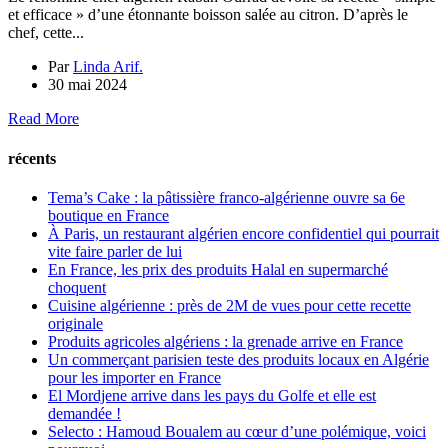
et efficace » d’une étonnante boisson salée au citron. D’après le
chef, cette...
Par
Linda Arif.
30 mai 2024
Read More
récents
Tema’s Cake : la pâtissière franco-algérienne ouvre sa 6e
boutique en France
À Paris, un restaurant algérien encore confidentiel qui pourrait
vite faire parler de lui
En France, les prix des produits Halal en supermarché
choquent
Cuisine algérienne : près de 2M de vues pour cette recette
originale
Produits agricoles algériens : la grenade arrive en France
Un commerçant parisien teste des produits locaux en Algérie
pour les importer en France
El Mordjene arrive dans les pays du Golfe et elle est
demandée !
Selecto : Hamoud Boualem au cœur d’une polémique, voici