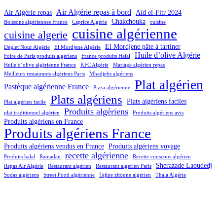
Air Algérie repas à bord
Air Algérie repas
Aïd el-Fitr 2024
Chakchouka
Boissons algériennes France
Caprice Algérie
cuisine
cuisine algérienne
cuisine algerie
El Mordjene pâte à tartiner
Deglet Nour Algérie
El Mordjene Algérie
Huile d’olive Algérie
Foire de Paris produits algériens
France produits Halal
Huile d’olive algérienne France
KFC Algérie
Mariage algérien repas
Meilleurs restaurants algériens Paris
Mhadjebs algériens
Plat algérien
Pastèque algérienne France
Pizza algérienne
Plats algériens
Plats algériens faciles
Plat algérien facile
Produits algériens
plat traditionnel algérien
Produits algériens avis
Produits algériens en France
Produits algériens France
Produits algériens vendus en France
Produits algériens voyage
recette algérienne
Produits halal
Ramadan
Recette couscous algérien
Sherazade Laoudedj
Repas Air Algérie
Restaurant algérien
Restaurant algérien Paris
Sodas algériens
Street Food algérienne
Tajine zitoune algérien
Thala Algérie