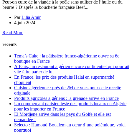
Peut-on cuire de la viande à la poêle sans utiliser de l’huile ou du
beurre ? D’après la boucherie française Beef...
Par
Lilia Amir
4 juin 2024
Read More
récents
Tema’s Cake : la pâtissière franco-algérienne ouvre sa 6e
boutique en France
À Paris, un restaurant algérien encore confidentiel qui pourrait
vite faire parler de lui
En France, les prix des produits Halal en supermarché
choquent
Cuisine algérienne : près de 2M de vues pour cette recette
originale
Produits agricoles algériens : la grenade arrive en France
Un commerçant parisien teste des produits locaux en Algérie
pour les importer en France
El Mordjene arrive dans les pays du Golfe et elle est
demandée !
Selecto : Hamoud Boualem au cœur d’une polémique, voici
pourquoi