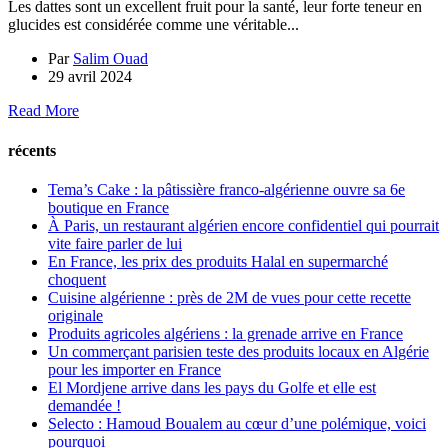
Les dattes sont un excellent fruit pour la santé, leur forte teneur en
glucides est considérée comme une véritable...
Par
Salim Ouad
29 avril 2024
Read More
récents
Tema’s Cake : la pâtissière franco-algérienne ouvre sa 6e
boutique en France
À Paris, un restaurant algérien encore confidentiel qui pourrait
vite faire parler de lui
En France, les prix des produits Halal en supermarché
choquent
Cuisine algérienne : près de 2M de vues pour cette recette
originale
Produits agricoles algériens : la grenade arrive en France
Un commerçant parisien teste des produits locaux en Algérie
pour les importer en France
El Mordjene arrive dans les pays du Golfe et elle est
demandée !
Selecto : Hamoud Boualem au cœur d’une polémique, voici
pourquoi