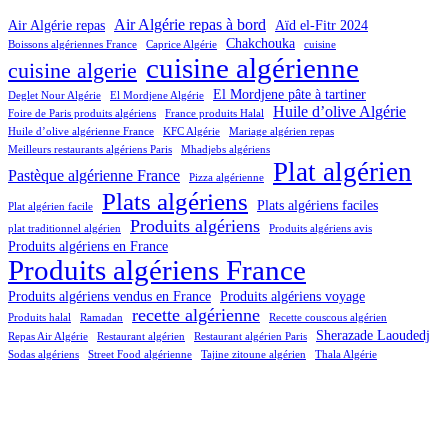
Air Algérie repas à bord
Air Algérie repas
Aïd el-Fitr 2024
Chakchouka
Boissons algériennes France
Caprice Algérie
cuisine
cuisine algérienne
cuisine algerie
El Mordjene pâte à tartiner
Deglet Nour Algérie
El Mordjene Algérie
Huile d’olive Algérie
Foire de Paris produits algériens
France produits Halal
Huile d’olive algérienne France
KFC Algérie
Mariage algérien repas
Meilleurs restaurants algériens Paris
Mhadjebs algériens
Plat algérien
Pastèque algérienne France
Pizza algérienne
Plats algériens
Plats algériens faciles
Plat algérien facile
Produits algériens
plat traditionnel algérien
Produits algériens avis
Produits algériens en France
Produits algériens France
Produits algériens vendus en France
Produits algériens voyage
recette algérienne
Produits halal
Ramadan
Recette couscous algérien
Sherazade Laoudedj
Repas Air Algérie
Restaurant algérien
Restaurant algérien Paris
Sodas algériens
Street Food algérienne
Tajine zitoune algérien
Thala Algérie