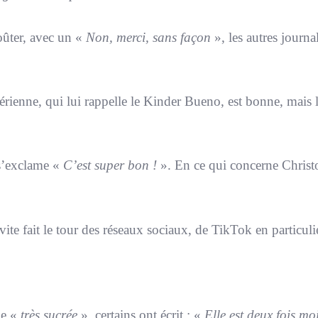
oûter, avec un «
Non, merci, sans façon
», les autres journal
érienne, qui lui rappelle le Kinder Bueno, est bonne, mais 
 s’exclame «
C’est super bon !
». En ce qui concerne Chris
vite fait le tour des réseaux sociaux, de TikTok en particuli
ne «
très sucrée
», certains ont écrit : «
Elle est deux fois mo