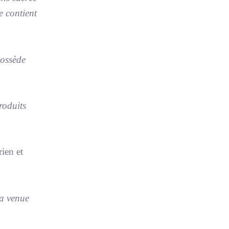
e contient
possède
roduits
rien et
la venue