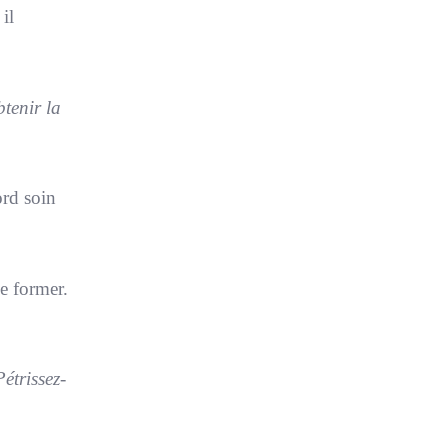
il
btenir la
ord soin
e former.
étrissez-