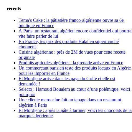
récents
Tema’s Cake : la pâtissière franco-algérienne ouvre sa 6e
boutique en France
À Paris, un restaurant algérien encore confidentiel qui pourrai
vite faire parler de lui
En France, les prix des produits Halal en supermarché
choquent
Cuisine algérienne : près de 2M de vues pour cette recette
originale
Produits agricoles algériens : la grenade arrive en France
Un commerçant parisien teste des produits locaux en Algérie
pour les importer en France
El Mordjene arrive dans les pays du Golfe et elle est
demandée !
Selecto : Hamoud Boualem au cœur d’une polémique, voici
pourquoi
Une cliente marocaine fait un tapage dans un restaurant
algérien à Paris
El Mordjene : après la pâte à tartiner, voici les chocolats de la
marque algérienne