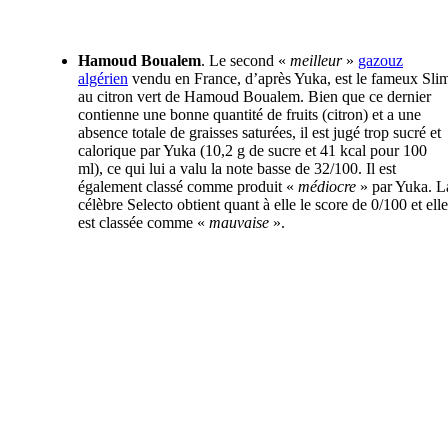
Hamoud Boualem
. Le second «
meilleur
»
gazouz
algérien
vendu en France, d’après Yuka, est le fameux Sli
au citron vert de Hamoud Boualem. Bien que ce dernier
contienne une bonne quantité de fruits (citron) et a une
absence totale de graisses saturées, il est jugé trop sucré et
calorique par Yuka (10,2 g de sucre et 41 kcal pour 100
ml), ce qui lui a valu la note basse de 32/100. Il est
également classé comme produit «
médiocre
» par Yuka. L
célèbre Selecto obtient quant à elle le score de 0/100 et elle
est classée comme «
mauvaise
».