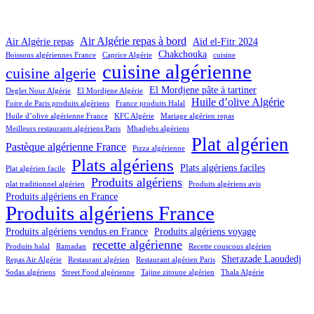
Air Algérie repas à bord
Air Algérie repas
Aïd el-Fitr 2024
Chakchouka
Boissons algériennes France
Caprice Algérie
cuisine
cuisine algérienne
cuisine algerie
El Mordjene pâte à tartiner
Deglet Nour Algérie
El Mordjene Algérie
Huile d’olive Algérie
Foire de Paris produits algériens
France produits Halal
Huile d’olive algérienne France
KFC Algérie
Mariage algérien repas
Meilleurs restaurants algériens Paris
Mhadjebs algériens
Plat algérien
Pastèque algérienne France
Pizza algérienne
Plats algériens
Plats algériens faciles
Plat algérien facile
Produits algériens
plat traditionnel algérien
Produits algériens avis
Produits algériens en France
Produits algériens France
Produits algériens vendus en France
Produits algériens voyage
recette algérienne
Produits halal
Ramadan
Recette couscous algérien
Sherazade Laoudedj
Repas Air Algérie
Restaurant algérien
Restaurant algérien Paris
Sodas algériens
Street Food algérienne
Tajine zitoune algérien
Thala Algérie