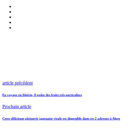
article précédent
En voyage en Algérie, il goûte des fruits très particuliers
Prochain article
Cette délicieuse pâtisserie japonaise virale est disponible dans ces 2 adresses à Alger