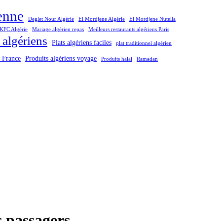
ienne
Deglet Nour Algérie
El Mordjene Algérie
El Mordjene Nutella
KFC Algérie
Mariage algérien repas
Meilleurs restaurants algériens Paris
 algériens
Plats algériens faciles
plat traditionnel algérien
n France
Produits algériens voyage
Produits halal
Ramadan
s passagers