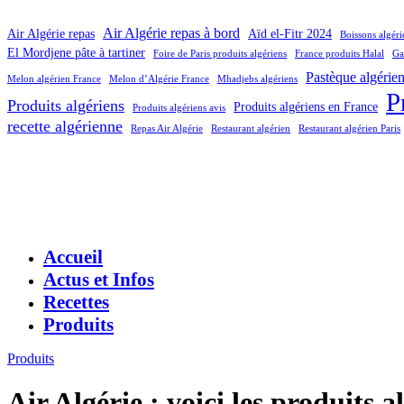
Air Algérie repas à bord
Air Algérie repas
Aïd el-Fitr 2024
Boissons algér
El Mordjene pâte à tartiner
Foire de Paris produits algériens
France produits Halal
Ga
Pastèque algérie
Melon algérien France
Melon d’Algérie France
Mhadjebs algériens
P
Produits algériens
Produits algériens en France
Produits algériens avis
recette algérienne
Repas Air Algérie
Restaurant algérien
Restaurant algérien Paris
Accueil
Actus et Infos
Recettes
Produits
Produits
Air Algérie : voici les produits 