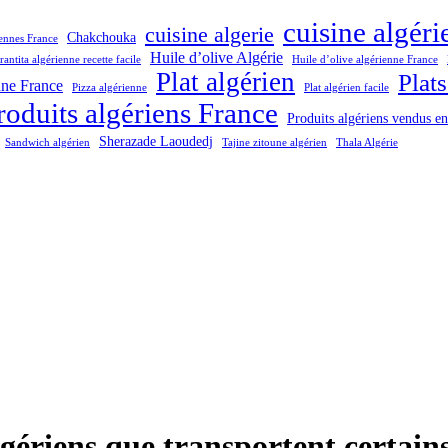
cuisine algér
cuisine algerie
Chakchouka
iennes France
Huile d’olive Algérie
rantita algérienne recette facile
Huile d’olive algérienne France
Plat algérien
Plats
nne France
Pizza algérienne
Plat algérien facile
roduits algériens France
Produits algériens vendus e
Sherazade Laoudedj
Sandwich algérien
Tajine zitoune algérien
Thala Algérie
algériens que transportent certain