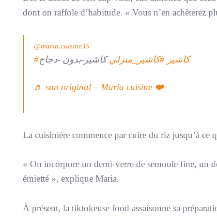
dont on raffole d’habitude. «
Vous n’en achèterez pl
@maria.cuisine35
#كاشير
#كاشير_منزلي
كاشير-بدون -دجاج
♬ son original – Maria cuisine ❤️
La cuisinière commence par cuire du riz jusqu’à ce qu
«
On incorpore un demi-verre de semoule fine, un de
émietté
», explique Maria.
À présent, la tiktokeuse food assaisonne sa préparat