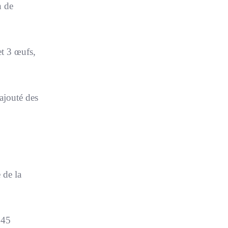
n de
et 3 œufs,
 ajouté des
 de la
 45