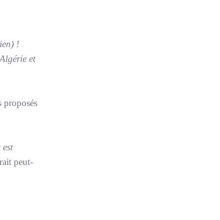
ien) !
Algérie et
is proposés
 est
ait peut-