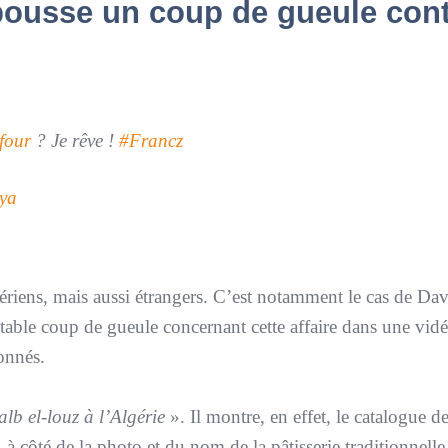
 pousse un coup de gueule con
four
? Je rêve !
#Francz
aya
gériens, mais aussi étrangers. C’est notamment le cas de Da
table coup de gueule concernant cette affaire dans une vid
onnés.
lb el-louz à l’Algérie
». Il montre, en effet, le catalogue d
 à côté de la photo et du nom de la pâtisserie traditionnelle