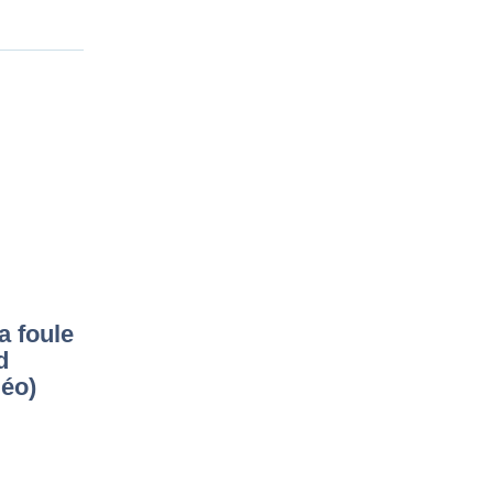
a foule
d
déo)