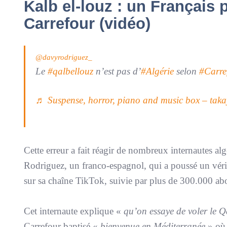
Kalb el-louz : un Français
Carrefour (vidéo)
@davyrodriguez_
Le
#qalbellouz
n’est pas d’
#Algérie
selon
#Carre
♬ Suspense, horror, piano and music box – tak
Cette erreur a fait réagir de nombreux internautes al
Rodriguez, un franco-espagnol, qui a poussé un véri
sur sa chaîne TikTok, suivie par plus de 300.000 ab
Cet internaute explique «
qu’on essaye de voler le Qa
Carrefour baptisé «
bienvenue en Méditerranée
» où,