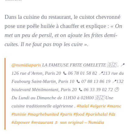
Dans la cuisine du restaurant, le cuistot chevronné
pose une poêle huilée à chauffer et explique :
« On
met un peu de persil, et on ajoute les frites demi-
cuites. Il ne faut pas trop les cuire ».
@numidiaparis
LA FAMEUSE FRITE OMELETTE 🇩🇿 . 📍
126 rue d’Avron, Paris 20 📞 06 78 01 58 82 📍213 rue du
Faubourg Saint-Martin, Paris 10 📞 07 88 13 86 19 📍132
boulevard Ménilmontant, Paris 20 📞 06 33 39 02 72 🕐
Du Lundi au Dimanche de 11H30 à 02H00 🇩🇿 Une
cuisine traditionnelle algérienne .
#halal
#algerie
#maroc
#tunisie
#magrhebunited
#paris
#food
#parishalal
#dz
#dzpower
#restaurant
♬ son original – Numidia