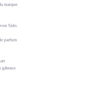
 la marque
avon Sido.
 le parfum
art
es gâteaux