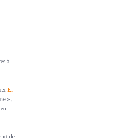
tes à
iner
El
nne »,
 en
part de