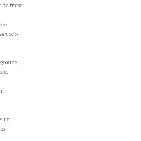
 de fraise.
une
 alcool
»,
 groupe
nne.
ui
ès un
hes