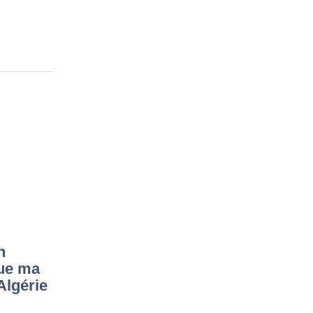
n
que ma
Algérie