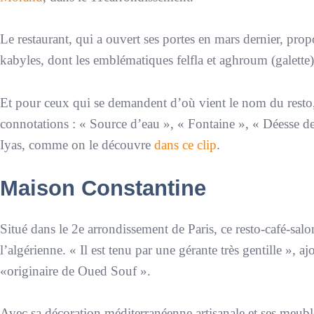
Le restaurant, qui a ouvert ses portes en mars dernier, propo
kabyles, dont les emblématiques felfla et aghroum (galette),
Et pour ceux qui se demandent d’où vient le nom du resto
connotations : «
Source d’eau
», «
Fontaine
», «
Déesse de
Iyas, comme on le découvre
dans ce clip
.
Maison Constantine
Situé dans le 2e arrondissement de Paris, ce resto-café-sal
l’algérienne. «
Il est tenu par une gérante très gentille
», ajo
«
originaire de Oued Souf
».
Avec sa décoration méditerranéenne artisanale et ses meubl