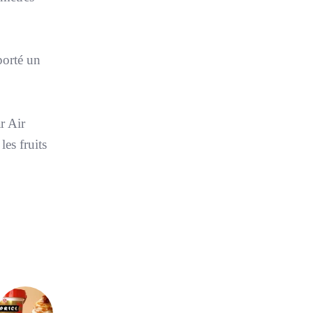
porté un
r Air
es fruits