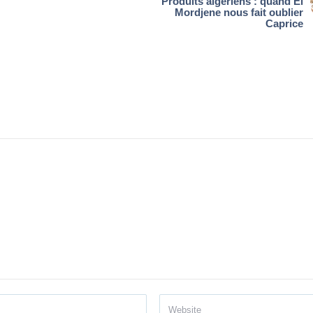
Produits algériens : quand El
Mordjene nous fait oublier
Caprice