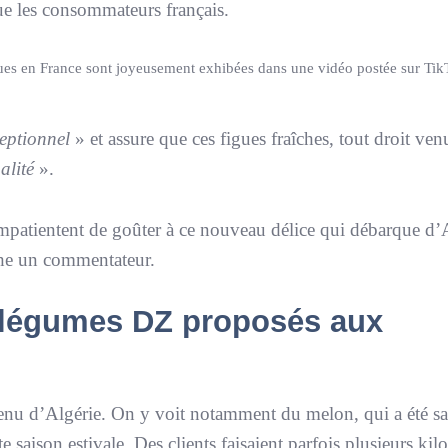
que les consommateurs français.
ndues en France sont joyeusement exhibées dans une vidéo postée sur Tik
ceptionnel
» et assure que ces figues fraîches, tout droit ven
alité
».
patientent de goûter à ce nouveau délice qui débarque d’A
he un commentateur.
et légumes DZ proposés aux
venu d’Algérie. On y voit notamment du melon, qui a été s
te saison estivale. Des clients faisaient parfois plusieurs kil