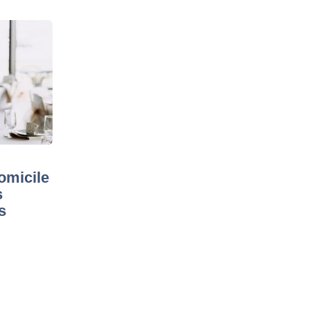
omicile
s
s