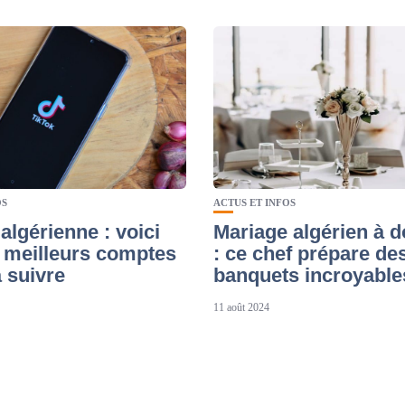
OS
ACTUS ET INFOS
algérienne : voici
Mariage algérien à d
s meilleurs comptes
: ce chef prépare de
 suivre
banquets incroyable
11 août 2024