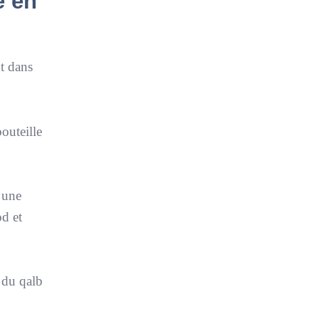
e en
nt dans
bouteille
a une
od et
t du qalb