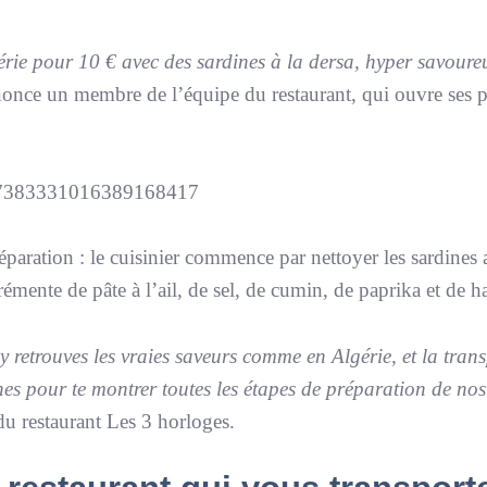
lgérie pour 10 € avec des sardines à la dersa, hyper savoure
nonce un membre de l’équipe du restaurant, qui ouvre ses p
eo/7383331016389168417
réparation : le cuisinier commence par nettoyer les sardines
rémente de pâte à l’ail, de sel, de cumin, de paprika et de ha
y retrouves les vraies saveurs comme en Algérie, et la tran
es pour te montrer toutes les étapes de préparation de no
u restaurant Les 3 horloges.