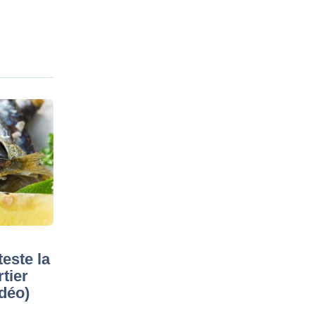
este la
tier
idéo)