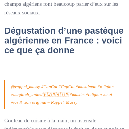
champs algériens font beaucoup parler d’eux sur les
réseaux sociaux.
Dégustation d’une pastèque
algérienne en France : voici
ce que ça donne
@rappel_massy
#CapCut
#CapCut
#musulman
#religion
#maghreb_united🇩🇿🇲🇦🇹🇳
#muslim
#religion
#moi
#toi
♬ son original – Rappel_Massy
Couteau de cuisine à la main, un ustensile