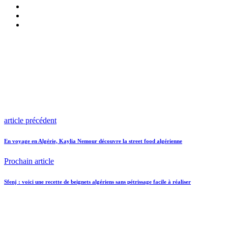
article précédent
En voyage en Algérie, Kaylia Nemour découvre la street food algérienne
Prochain article
Sfenj : voici une recette de beignets algériens sans pétrissage facile à réaliser