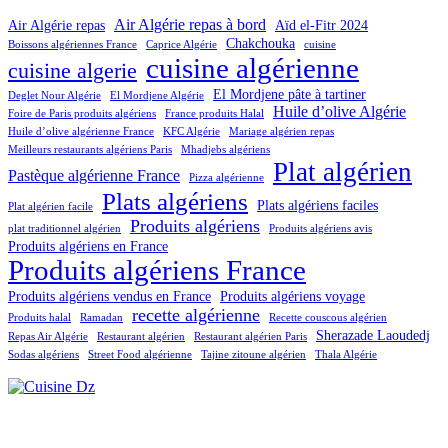
Air Algérie repas à bord
Air Algérie repas
Aïd el-Fitr 2024
Chakchouka
Boissons algériennes France
Caprice Algérie
cuisine
cuisine algérienne
cuisine algerie
El Mordjene pâte à tartiner
Deglet Nour Algérie
El Mordjene Algérie
Huile d’olive Algérie
Foire de Paris produits algériens
France produits Halal
Huile d’olive algérienne France
KFC Algérie
Mariage algérien repas
Meilleurs restaurants algériens Paris
Mhadjebs algériens
Plat algérien
Pastèque algérienne France
Pizza algérienne
Plats algériens
Plats algériens faciles
Plat algérien facile
Produits algériens
plat traditionnel algérien
Produits algériens avis
Produits algériens en France
Produits algériens France
Produits algériens vendus en France
Produits algériens voyage
recette algérienne
Produits halal
Ramadan
Recette couscous algérien
Sherazade Laoudedj
Repas Air Algérie
Restaurant algérien
Restaurant algérien Paris
Sodas algériens
Street Food algérienne
Tajine zitoune algérien
Thala Algérie