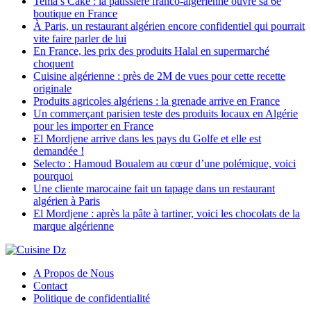
Tema’s Cake : la pâtissière franco-algérienne ouvre sa 6e
boutique en France
À Paris, un restaurant algérien encore confidentiel qui pourrait
vite faire parler de lui
En France, les prix des produits Halal en supermarché
choquent
Cuisine algérienne : près de 2M de vues pour cette recette
originale
Produits agricoles algériens : la grenade arrive en France
Un commerçant parisien teste des produits locaux en Algérie
pour les importer en France
El Mordjene arrive dans les pays du Golfe et elle est
demandée !
Selecto : Hamoud Boualem au cœur d’une polémique, voici
pourquoi
Une cliente marocaine fait un tapage dans un restaurant
algérien à Paris
El Mordjene : après la pâte à tartiner, voici les chocolats de la
marque algérienne
A Propos de Nous
Contact
Politique de confidentialité