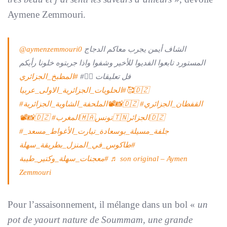
Aymene Zemmouri.
@aymenzemmouri0
الشاف أيمن يجرب معاكم الدجاج
المستورد تابعوا الفديوا للأخير وشفوا واذا جربتوه خلونا رأيكم
فل تعليقات 👌🏽#
#المطبخ_الجزائري
#الحلويات_الجزائرية_الاولى_عربيا🥰🇩🇿
#القفطان_الجزائري
#الملحفة_الشاوية_الجزائرية📽📸🇩🇿
📽📸🇩🇿
#المغرب🇲🇦تونس🇹🇳الجزائر🇩🇿
#جلفة_مسيلة_بوسعادة_تيارت_الأغواط_مسعد_
#طاكوس_في_المنزل_بطريقة_سهلة
#معجنات_سهلة_وكتير_طيبة
♬ son original – Aymen
Zemmouri
Pour l’assaisonnement, il mélange dans un bol «
un
pot de yaourt nature de Soummam, une grande