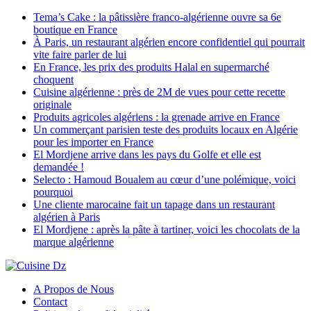
Tema’s Cake : la pâtissière franco-algérienne ouvre sa 6e
boutique en France
À Paris, un restaurant algérien encore confidentiel qui pourrait
vite faire parler de lui
En France, les prix des produits Halal en supermarché
choquent
Cuisine algérienne : près de 2M de vues pour cette recette
originale
Produits agricoles algériens : la grenade arrive en France
Un commerçant parisien teste des produits locaux en Algérie
pour les importer en France
El Mordjene arrive dans les pays du Golfe et elle est
demandée !
Selecto : Hamoud Boualem au cœur d’une polémique, voici
pourquoi
Une cliente marocaine fait un tapage dans un restaurant
algérien à Paris
El Mordjene : après la pâte à tartiner, voici les chocolats de la
marque algérienne
A Propos de Nous
Contact