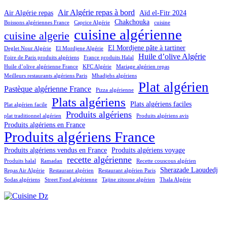
Air Algérie repas à bord
Air Algérie repas
Aïd el-Fitr 2024
Chakchouka
Boissons algériennes France
Caprice Algérie
cuisine
cuisine algérienne
cuisine algerie
El Mordjene pâte à tartiner
Deglet Nour Algérie
El Mordjene Algérie
Huile d’olive Algérie
Foire de Paris produits algériens
France produits Halal
Huile d’olive algérienne France
KFC Algérie
Mariage algérien repas
Meilleurs restaurants algériens Paris
Mhadjebs algériens
Plat algérien
Pastèque algérienne France
Pizza algérienne
Plats algériens
Plats algériens faciles
Plat algérien facile
Produits algériens
plat traditionnel algérien
Produits algériens avis
Produits algériens en France
Produits algériens France
Produits algériens vendus en France
Produits algériens voyage
recette algérienne
Produits halal
Ramadan
Recette couscous algérien
Sherazade Laoudedj
Repas Air Algérie
Restaurant algérien
Restaurant algérien Paris
Sodas algériens
Street Food algérienne
Tajine zitoune algérien
Thala Algérie