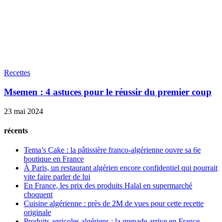
Recettes
Msemen : 4 astuces pour le réussir du premier coup
23 mai 2024
récents
Tema’s Cake : la pâtissière franco-algérienne ouvre sa 6e
boutique en France
À Paris, un restaurant algérien encore confidentiel qui pourrait
vite faire parler de lui
En France, les prix des produits Halal en supermarché
choquent
Cuisine algérienne : près de 2M de vues pour cette recette
originale
Produits agricoles algériens : la grenade arrive en France