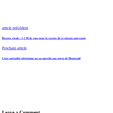
article précédent
Recette virale : 1,2 M de vues pour la recette de ce gâteau anti-gaspi
Prochain article
Cette spécialité algérienne est au marché aux puces de Montreuil
Leave a Comment