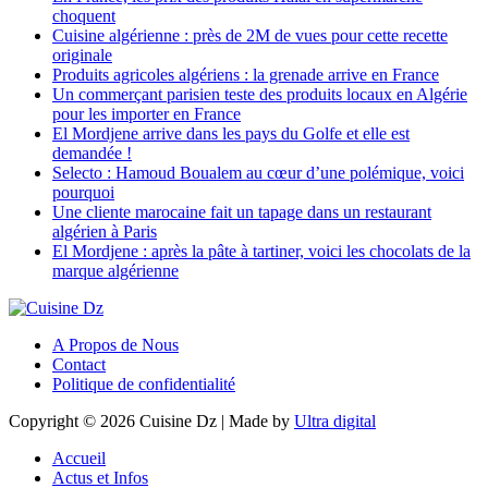
choquent
Cuisine algérienne : près de 2M de vues pour cette recette
originale
Produits agricoles algériens : la grenade arrive en France
Un commerçant parisien teste des produits locaux en Algérie
pour les importer en France
El Mordjene arrive dans les pays du Golfe et elle est
demandée !
Selecto : Hamoud Boualem au cœur d’une polémique, voici
pourquoi
Une cliente marocaine fait un tapage dans un restaurant
algérien à Paris
El Mordjene : après la pâte à tartiner, voici les chocolats de la
marque algérienne
A Propos de Nous
Contact
Politique de confidentialité
Copyright © 2026 Cuisine Dz | Made by
Ultra digital
Accueil
Actus et Infos