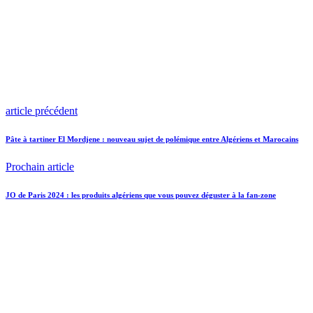
article précédent
Pâte à tartiner El Mordjene : nouveau sujet de polémique entre Algériens et Marocains
Prochain article
JO de Paris 2024 : les produits algériens que vous pouvez déguster à la fan-zone