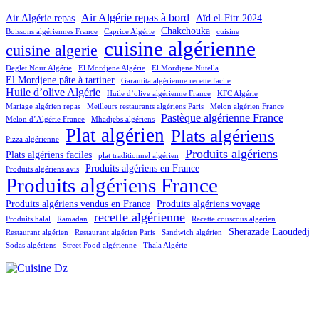
Air Algérie repas à bord
Air Algérie repas
Aïd el-Fitr 2024
Chakchouka
Boissons algériennes France
Caprice Algérie
cuisine
cuisine algérienne
cuisine algerie
Deglet Nour Algérie
El Mordjene Algérie
El Mordjene Nutella
El Mordjene pâte à tartiner
Garantita algérienne recette facile
Huile d’olive Algérie
Huile d’olive algérienne France
KFC Algérie
Mariage algérien repas
Meilleurs restaurants algériens Paris
Melon algérien France
Pastèque algérienne France
Melon d’Algérie France
Mhadjebs algériens
Plat algérien
Plats algériens
Pizza algérienne
Produits algériens
Plats algériens faciles
plat traditionnel algérien
Produits algériens en France
Produits algériens avis
Produits algériens France
Produits algériens vendus en France
Produits algériens voyage
recette algérienne
Produits halal
Ramadan
Recette couscous algérien
Sherazade Laoudedj
Restaurant algérien
Restaurant algérien Paris
Sandwich algérien
Sodas algériens
Street Food algérienne
Thala Algérie