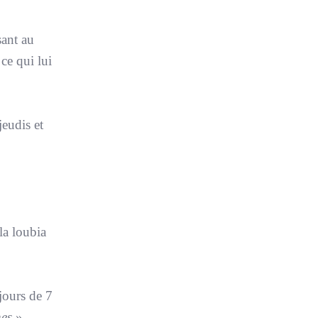
sant au
ce qui lui
jeudis et
la loubia
 jours de 7
nes
»,