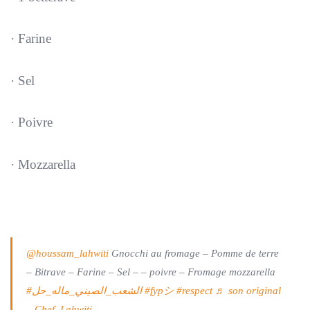
· Farine
· Sel
· Poivre
· Mozzarella
@houssam_lahwiti
Gnocchi au fromage – Pomme de terre
– Bitrave – Farine – Sel – – poivre – Fromage mozzarella
#الشعب_الصيني_ماله_حل
#fypシ
#respect
♬ son original
– Chef_Lahwiti