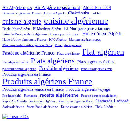
Air Algérie repas à bord
Air Algérie repas
Aïd el-Fitr 2024
Chakchouka
Boissons algériennes France
Caprice Algérie
cuisine
cuisine algérienne
cuisine algerie
El Mordjene pâte à tartiner
Deglet Nour Algérie
El Mordjene Algérie
Huile d’olive Algérie
Foire de Paris produits algériens
France produits Halal
Huile d’olive algérienne France
KFC Algérie
Mariage algérien repas
Meilleurs restaurants algériens Paris
Mhadjebs algériens
Plat algérien
Pastèque algérienne France
Pizza algérienne
Plats algériens
Plats algériens faciles
Plat algérien facile
Produits algériens
plat traditionnel algérien
Produits algériens avis
Produits algériens en France
Produits algériens France
Produits algériens vendus en France
Produits algériens voyage
recette algérienne
Produits halal
Ramadan
Recette couscous algérien
Sherazade Laoudedj
Repas Air Algérie
Restaurant algérien
Restaurant algérien Paris
Sodas algériens
Street Food algérienne
Tajine zitoune algérien
Thala Algérie