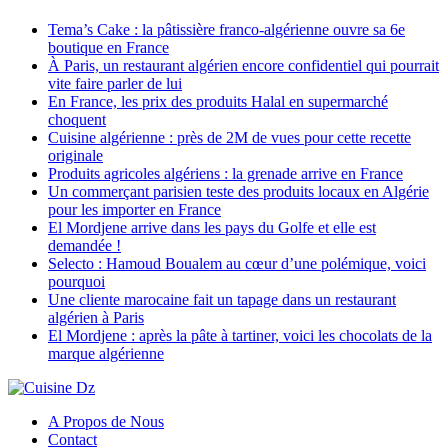
Tema’s Cake : la pâtissière franco-algérienne ouvre sa 6e
boutique en France
À Paris, un restaurant algérien encore confidentiel qui pourrait
vite faire parler de lui
En France, les prix des produits Halal en supermarché
choquent
Cuisine algérienne : près de 2M de vues pour cette recette
originale
Produits agricoles algériens : la grenade arrive en France
Un commerçant parisien teste des produits locaux en Algérie
pour les importer en France
El Mordjene arrive dans les pays du Golfe et elle est
demandée !
Selecto : Hamoud Boualem au cœur d’une polémique, voici
pourquoi
Une cliente marocaine fait un tapage dans un restaurant
algérien à Paris
El Mordjene : après la pâte à tartiner, voici les chocolats de la
marque algérienne
A Propos de Nous
Contact