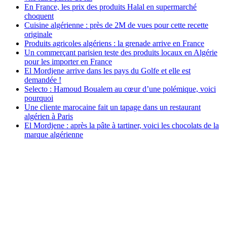
En France, les prix des produits Halal en supermarché
choquent
Cuisine algérienne : près de 2M de vues pour cette recette
originale
Produits agricoles algériens : la grenade arrive en France
Un commerçant parisien teste des produits locaux en Algérie
pour les importer en France
El Mordjene arrive dans les pays du Golfe et elle est
demandée !
Selecto : Hamoud Boualem au cœur d’une polémique, voici
pourquoi
Une cliente marocaine fait un tapage dans un restaurant
algérien à Paris
El Mordjene : après la pâte à tartiner, voici les chocolats de la
marque algérienne