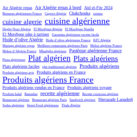
Air Algérie repas à bord
Air Algérie repas
Aïd el-Fitr 2024
Chakchouka
Boissons algériennes France
Caprice Algérie
cuisine
cuisine algérienne
cuisine algerie
Deglet Nour Algérie
El Mordjene Algérie
El Mordjene Nutella
El Mordjene pâte à tartiner
Garantita algérienne recette facile
Huile d’olive Algérie
Huile d’olive algérienne France
KFC Algérie
Mariage algérien repas
Meilleurs restaurants algériens Paris
Melon algérien France
Pastèque algérienne France
Melon d’Algérie France
Mhadjebs algériens
Plat algérien
Plats algériens
Pizza algérienne
Produits algériens
Plats algériens faciles
plat traditionnel algérien
Produits algériens en France
Produits algériens avis
Produits algériens France
Produits algériens vendus en France
Produits algériens voyage
recette algérienne
Produits halal
Ramadan
Recette couscous algérien
Sherazade Laoudedj
Restaurant algérien
Restaurant algérien Paris
Sandwich algérien
Sodas algériens
Street Food algérienne
Thala Algérie