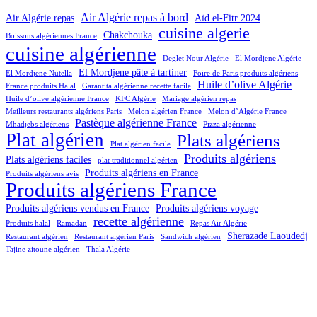
Air Algérie repas à bord
Air Algérie repas
Aïd el-Fitr 2024
cuisine algerie
Chakchouka
Boissons algériennes France
cuisine algérienne
Deglet Nour Algérie
El Mordjene Algérie
El Mordjene pâte à tartiner
El Mordjene Nutella
Foire de Paris produits algériens
Huile d’olive Algérie
France produits Halal
Garantita algérienne recette facile
Huile d’olive algérienne France
KFC Algérie
Mariage algérien repas
Meilleurs restaurants algériens Paris
Melon algérien France
Melon d’Algérie France
Pastèque algérienne France
Mhadjebs algériens
Pizza algérienne
Plat algérien
Plats algériens
Plat algérien facile
Produits algériens
Plats algériens faciles
plat traditionnel algérien
Produits algériens en France
Produits algériens avis
Produits algériens France
Produits algériens vendus en France
Produits algériens voyage
recette algérienne
Produits halal
Ramadan
Repas Air Algérie
Sherazade Laoudedj
Restaurant algérien
Restaurant algérien Paris
Sandwich algérien
Tajine zitoune algérien
Thala Algérie