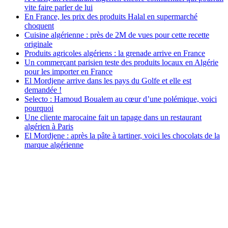
vite faire parler de lui
En France, les prix des produits Halal en supermarché
choquent
Cuisine algérienne : près de 2M de vues pour cette recette
originale
Produits agricoles algériens : la grenade arrive en France
Un commerçant parisien teste des produits locaux en Algérie
pour les importer en France
El Mordjene arrive dans les pays du Golfe et elle est
demandée !
Selecto : Hamoud Boualem au cœur d’une polémique, voici
pourquoi
Une cliente marocaine fait un tapage dans un restaurant
algérien à Paris
El Mordjene : après la pâte à tartiner, voici les chocolats de la
marque algérienne