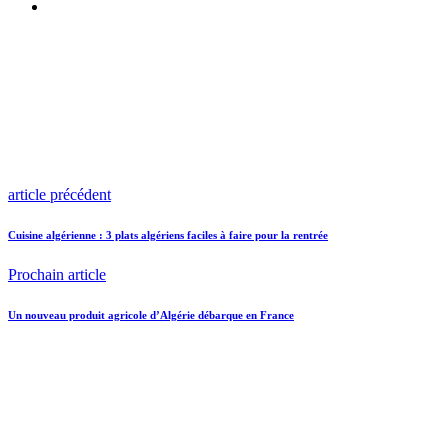
article précédent
Cuisine algérienne : 3 plats algériens faciles à faire pour la rentrée
Prochain article
Un nouveau produit agricole d’Algérie débarque en France