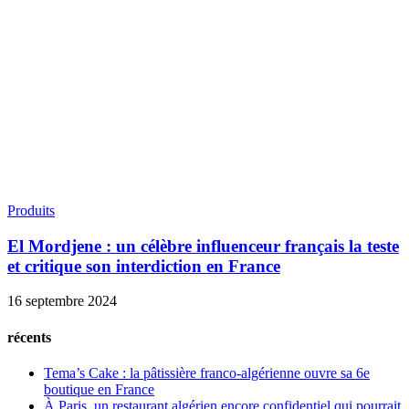
Produits
El Mordjene : un célèbre influenceur français la teste
et critique son interdiction en France
16 septembre 2024
récents
Tema’s Cake : la pâtissière franco-algérienne ouvre sa 6e
boutique en France
À Paris, un restaurant algérien encore confidentiel qui pourrait