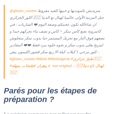
@ghano_cuisine
متزيديش تكمونديها و خبيها للعيد مقروط
اللوز الجزائري 🇩🇿 حتل المرتبة الأولى عالميا لهبال تع الدنيا
ان شاءالله تكون عجبتكم وصفة اليوم ❤️ الشاربات : في
كاسرونة نضع كاس سكر + كاس و نصف ماء نحركهم جيدا و
نضعهم فوق النار مع تحريك المستمر حتا يذوب سكر متخلوش
لمزيج يغلي يذوب سكر و نحوه خلوه يبرد فقط ❤️❤️ المقادير
: للوز مرحي 3 كيلات كيلة الا ربع سكر قشور الليمون بيض
#ghano_cuisine
#tiktok
#tiktokalgeria
#طبخ_جزائري🇩🇿
♬ son original – 🇩🇿لهبال تاع دنيا
#وهران
#طبخات_سهلة
🇩🇿
Parés pour les étapes de
préparation ?