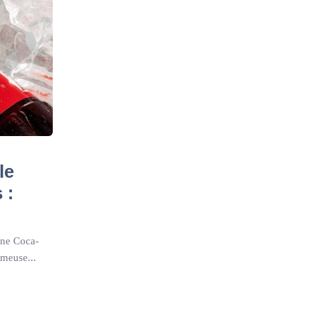
le
 :
ine Coca-
ameuse...