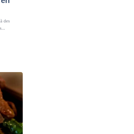
 en
 à des
...