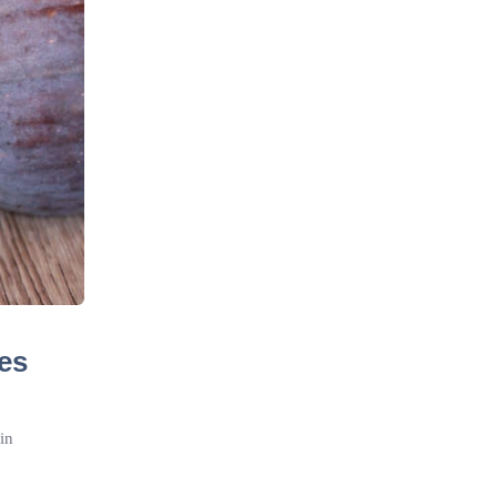
les
in