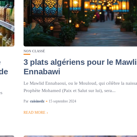
NON CLASSÉ
e
3 plats algériens pour le Mawl
 de
Ennabawi
Le Mawlid Ennabaoui, ou le Mouloud, qui célèbre la naiss
Prophète Mohamed (Paix et Salut sur lui), sera...
es
Par
cuisinedz
15 septembre 2024
READ MORE