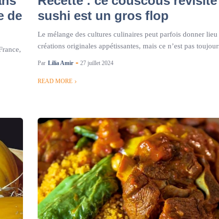
ans
Recette : ce couscous revisité
e de
sushi est un gros flop
Le mélange des cultures culinaires peut parfois donner lieu
créations originales appétissantes, mais ce n’est pas toujours
France,
Par
Lilia Amir
27 juillet 2024
READ MORE