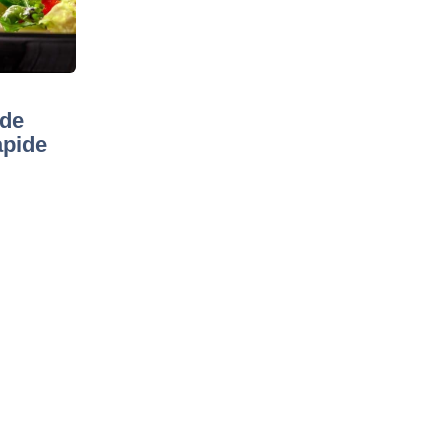
 de
apide