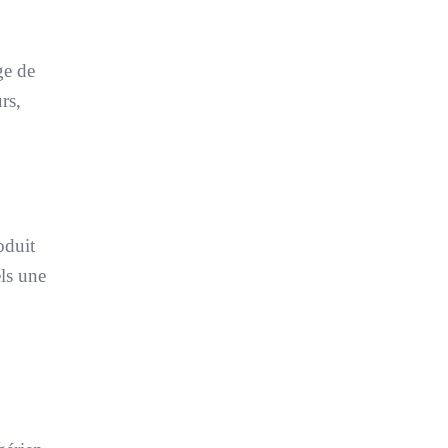
ge de
rs,
oduit
els une