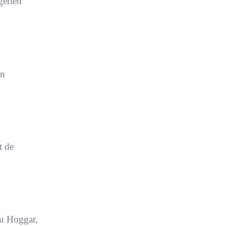
gérien
on
t de
du Hoggar,