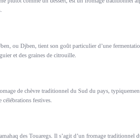
e plutôt comme un dessert, est un fromage traditionnel al
.
 Jben, ou Djben, tient son goût particulier d’une fermentati
guier et des graines de citrouille.
romage de chèvre traditionnel du Sud du pays, typiquemen
célébrations festives.
amahaq des Touaregs. Il s’agit d’un fromage traditionnel 