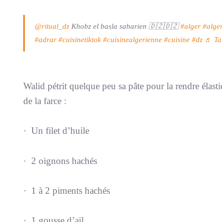
@ritual_dz
Khobz el basla saharien 🇩🇿🇩🇿
#alger
#alge
#adrar
#cuisinetiktok
#cuisinealgerienne
#cuisine
#dz
♬ Tam
Walid pétrit quelque peu sa pâte pour la rendre élastiq
de la farce :
· Un filet d’huile
· 2 oignons hachés
· 1 à 2 piments hachés
· 1 gousse d’ail