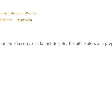
ria
#dz
#sahara
#bechar
iditine – Tissilawen
ue puis la couvre et la met de côté. Il s’attèle alors à la pr