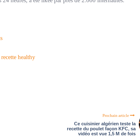
 24 heures, a été likée par près de 2.000 internautes.
ts
 recette healthy
Prochain article
Ce cuisinier algérien teste la
recette du poulet façon KFC, sa
vidéo est vue 1,5 M de fois