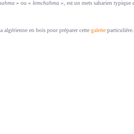
chahma
» ou «
lemchahma
», est un mets saharien typique q
âa algérienne en bois pour préparer cette
galette
particulière