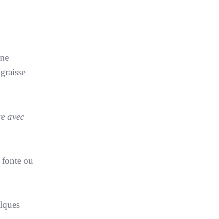
une
 graisse
re avec
 fonte ou
elques