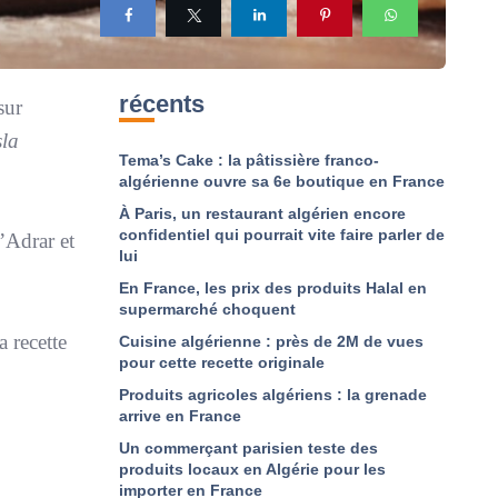
récents
sur
sla
Tema’s Cake : la pâtissière franco-
algérienne ouvre sa 6e boutique en France
À Paris, un restaurant algérien encore
confidentiel qui pourrait vite faire parler de
d’Adrar et
lui
En France, les prix des produits Halal en
supermarché choquent
 recette
Cuisine algérienne : près de 2M de vues
pour cette recette originale
Produits agricoles algériens : la grenade
arrive en France
Un commerçant parisien teste des
produits locaux en Algérie pour les
importer en France